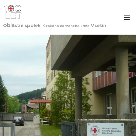
bla
O
stní spolek
Vsetín
Českého červeného kříže