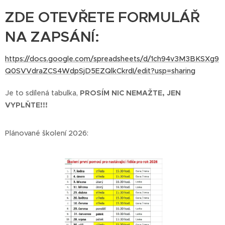
ZDE OTEVŘETE FORMULÁŘ
NA ZAPSÁNÍ:
https://docs.google.com/spreadsheets/d/1ch94v3M3BKSXg9
Q0SVVdraZCS4WdpSjD5EZQlkCkrdI/edit?usp=sharing
Je to sdílená tabulka,
PROSÍM NIC NEMAŽTE, JEN
VYPLŇTE!!!
Plánované školení 2026: