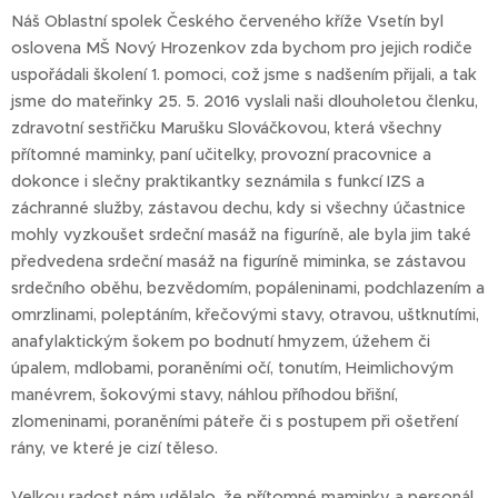
Náš Oblastní spolek Českého červeného kříže Vsetín byl
oslovena MŠ Nový Hrozenkov zda bychom pro jejich rodiče
uspořádali školení 1. pomoci, což jsme s nadšením přijali, a tak
jsme do mateřinky 25. 5. 2016 vyslali naši dlouholetou členku,
zdravotní sestřičku Marušku Slováčkovou, která všechny
přítomné maminky, paní učitelky, provozní pracovnice a
dokonce i slečny praktikantky seznámila s funkcí IZS a
záchranné služby, zástavou dechu, kdy si všechny účastnice
mohly vyzkoušet srdeční masáž na figuríně, ale byla jim také
předvedena srdeční masáž na figuríně miminka, se zástavou
srdečního oběhu, bezvědomím, popáleninami, podchlazením a
omrzlinami, poleptáním, křečovými stavy, otravou, uštknutími,
anafylaktickým šokem po bodnutí hmyzem, úžehem či
úpalem, mdlobami, poraněními očí, tonutím, Heimlichovým
manévrem, šokovými stavy, náhlou příhodou břišní,
zlomeninami, poraněními páteře či s postupem při ošetření
rány, ve které je cizí těleso.
Velkou radost nám udělalo, že přítomné maminky a personál