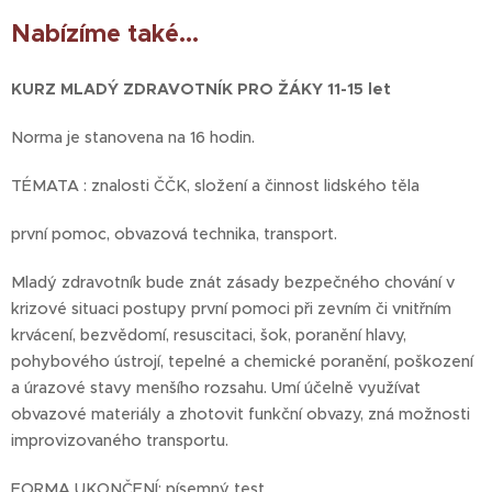
Nabízíme také...
KURZ MLADÝ ZDRAVOTNÍK PRO ŽÁKY 11-15 let
Norma je stanovena na 16 hodin.
TÉMATA : znalosti ČČK, složení a činnost lidského těla
první pomoc, obvazová technika, transport.
Mladý zdravotník bude znát zásady bezpečného chování v
krizové situaci postupy první pomoci při zevním či vnitřním
krvácení, bezvědomí, resuscitaci, šok, poranění hlavy,
pohybového ústrojí, tepelné a chemické poranění, poškození
a úrazové stavy menšího rozsahu. Umí účelně využívat
obvazové materiály a zhotovit funkční obvazy, zná možnosti
improvizovaného transportu.
FORMA UKONČENÍ: písemný test