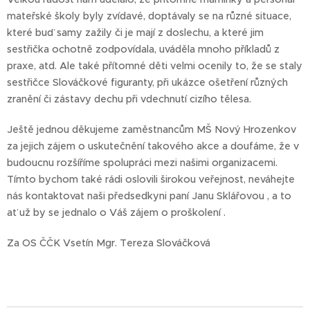
mateřské školy byly zvídavé, doptávaly se na různé situace,
které buď samy zažily či je mají z doslechu, a které jim
sestřička ochotně zodpovídala, uváděla mnoho příkladů z
praxe, atd. Ale také přítomné děti velmi ocenily to, že se staly
sestřičce Slováčkové figuranty, při ukázce ošetření různých
zranění či zástavy dechu při vdechnutí cizího tělesa.
Ještě jednou děkujeme zaměstnancům MŠ Nový Hrozenkov
za jejich zájem o uskutečnění takového akce a doufáme, že v
budoucnu rozšíříme spolupráci mezi našimi organizacemi.
Tímto bychom také rádi oslovili širokou veřejnost, neváhejte
nás kontaktovat naši předsedkyni paní Janu Sklářovou , a to
ať už by se jednalo o Váš zájem o proškolení .
Za OS ČČK Vsetín Mgr. Tereza Slováčková