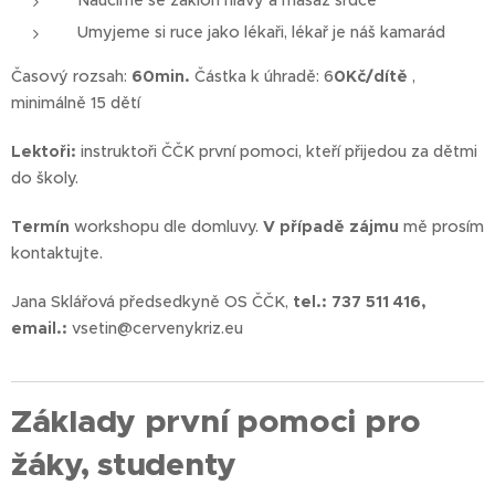
Naučíme se záklon hlavy a masáž srdce
Umyjeme si ruce jako lékaři, lékař je náš kamarád
Časový rozsah:
60min.
Částka k úhradě: 6
0Kč/dítě
,
minimálně 15 dětí
Lektoři:
instruktoři ČČK první pomoci, kteří přijedou za dětmi
do školy.
Termín
workshopu dle domluvy.
V případě zájmu
mě prosím
kontaktujte.
Jana Sklářová předsedkyně OS ČČK,
tel.: 737 511 416,
email.:
vsetin@cervenykriz.eu
Základy první pomoci pro
žáky, studenty