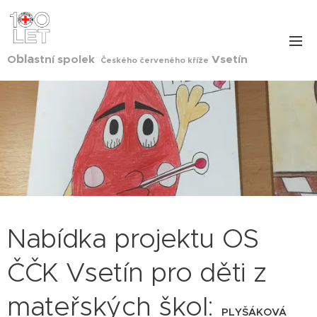
bla
O
stní spolek
Vsetín
Českého červeného kříže
Nabídka projektu OS
ČČK Vsetín pro děti z
mateřských škol:
PLYŠÁKOVÁ