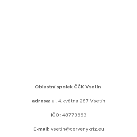
Oblastní spolek ČČK Vsetín
adresa:
ul. 4.května 287 Vsetín
IČO:
48773883
E-mail:
vsetin@cervenykriz.eu