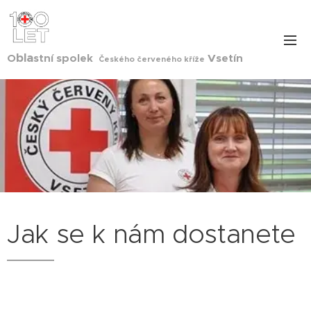
bla
O
stní spolek
Vsetín
Českého červeného kříže
Jak se k nám dostanete