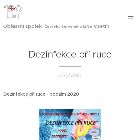
bla
O
stní spolek
Vsetín
Českého červeného kříže
Dezinfekce při ruce
17.02.2021
Dezinfekce při ruce - podzim 2020