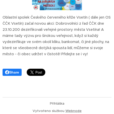
Oblastní spolek Českého červeného kříže Vsetín ( dále jen OS
ČČK Vsetín) začal novou akci: Dobrovolníci z řad ČČK dne
23.10.200 dezinfikovali veřejné prostory města Vsetína! A
máme tady výzvu pro širokou veřejnost, když si každý
vydezinfikuje ve svém okolí kliku, bankomat, či jiné plochy, na
které se všeobecně dotýká spousta lidí, můžeme si svoje
město - či obec udržet v čistotě! Přidejte se i vy!
Share
Přihláška
Vytvořeno službou
Webnode